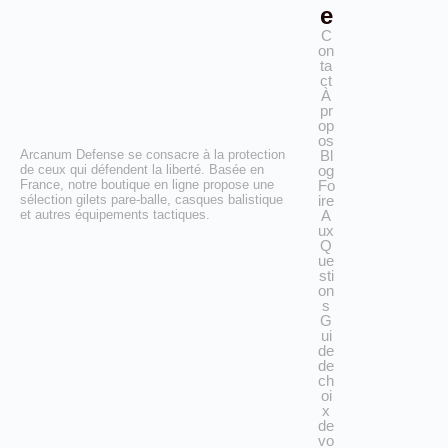
e
C
on
ta
ct
À
pr
op
os
Bl
Arcanum Defense se consacre à la protection
og
de ceux qui défendent la liberté. Basée en
Fo
France, notre boutique en ligne propose une
ire
sélection gilets pare-balle, casques balistique
A
et autres équipements tactiques.
ux
Q
ue
sti
on
s
G
ui
de
de
ch
oi
x
de
vo