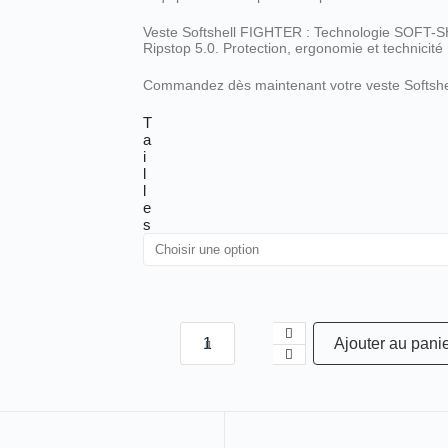
Veste Softshell FIGHTER : Technologie SOFT
Ripstop 5.0. Protection, ergonomie et technicit
Commandez dès maintenant votre veste Softsh
T
a
i
l
l
e
s
Ajouter au pani