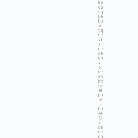
tre
ca
sq
ue
ba
lis
tiq
ue
G
ui
de
de
ch
oi
x
de
vo
tre
gil
et
pa
re
-
ba
lle
G
ui
de
de
ch