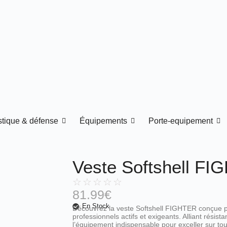
istique & défense
Équipements
Porte-equipement
Veste Softshell FI
☆
☆
☆
☆
☆
81.99
€
En Stock
Découvrez la veste Softshell FIGHTER conçue po
professionnels actifs et exigeants. Alliant résist
l’équipement indispensable pour exceller sur tou