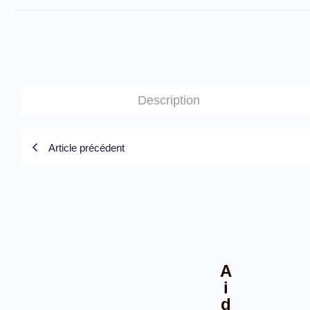
Description
Article précédent
A
i
d