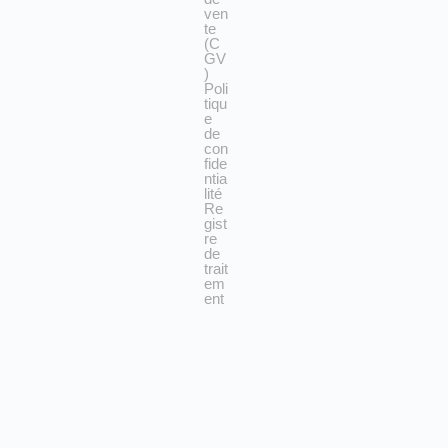
ven
te
(C
GV
)
Poli
tiqu
e
de
con
fide
ntia
lité
Re
gist
re
de
trait
em
ent