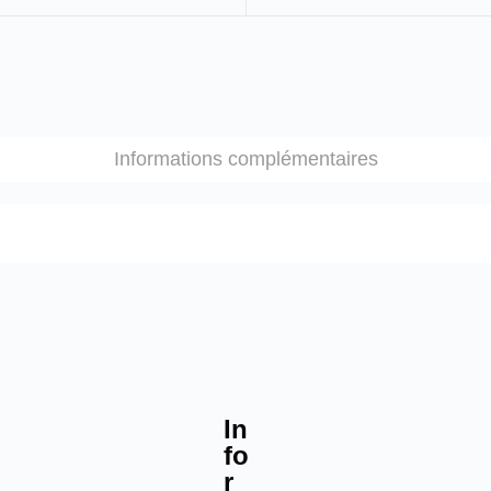
Informations complémentaires
In
fo
r