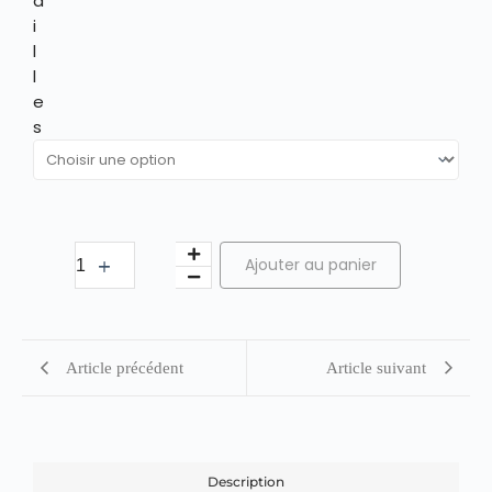
a
i
l
l
e
s
Ajouter au panier
Article précédent
Article suivant
Description