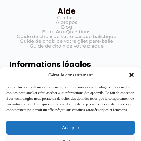
Aide
Contact
À propos
Blog
Foire Aux Questions
Guide de choix de votre casque balistique
Guide de choix de votre gilet pare-balle
Guide de choix de votre plaque
Informations légales
Mentions légales
Gérer le consentement
Conditions générales de vente (CGV)
Politique de confidentialité
Registre de traitement
Pour offrir les meilleures expériences, nous utilisons des technologies telles que les
cookies pour stocker et/ou accéder aux informations des appareils. Le fait de consentir
à ces technologies nous permettra de traiter des données telles que le comportement de
navigation ou les ID uniques sur ce site. Le fait de ne pas consentir ou de retirer son
Rejoignez l'équipe
consentement peut avoir un effet négatif sur certaines caractéristiques et fonctions.
Restez informé des dernières nouveautés, promotions exclusives et conseils
en vous inscrivant ici.
Accepter