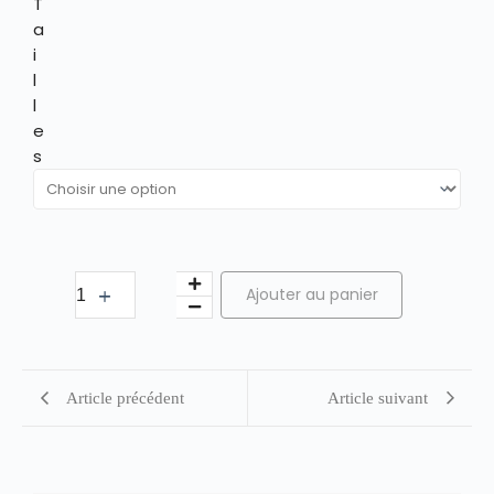
T
a
i
l
l
e
s
Ajouter au panier
Article précédent
Article suivant