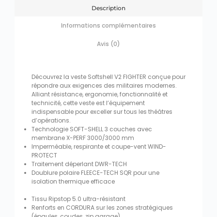
Description
Informations complémentaires
Avis (0)
Découvrez la veste Softshell V2 FIGHTER conçue pour
répondre aux exigences des militaires modernes.
Alliant résistance, ergonomie, fonctionnalité et
technicité, cette veste est l’équipement
indispensable pour exceller sur tous les théâtres
d’opérations.
Technologie SOFT-SHELL 3 couches avec
membrane X-PERF 3000/3000 mm
Imperméable, respirante et coupe-vent WIND-
PROTECT
Traitement déperlant DWR-TECH
Doublure polaire FLEECE-TECH SQR pour une
isolation thermique efficace
Tissu Ripstop 5.0 ultra-résistant
Renforts en CORDURA sur les zones stratégiques
(épaules, coudes, zip garage)