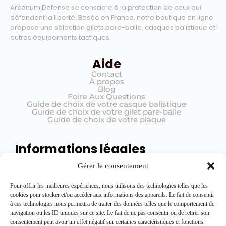
Arcanum Defense se consacre à la protection de ceux qui
défendent la liberté. Basée en France, notre boutique en ligne
propose une sélection gilets pare-balle, casques balistique et
autres équipements tactiques.
Aide
Contact
À propos
Blog
Foire Aux Questions
Guide de choix de votre casque balistique
Guide de choix de votre gilet pare-balle
Guide de choix de votre plaque
Informations légales
Mentions légales
Gérer le consentement
Conditions générales de vente (CGV)
Politique de confidentialité
Registre de traitement
Pour offrir les meilleures expériences, nous utilisons des technologies telles que les
cookies pour stocker et/ou accéder aux informations des appareils. Le fait de consentir
à ces technologies nous permettra de traiter des données telles que le comportement de
navigation ou les ID uniques sur ce site. Le fait de ne pas consentir ou de retirer son
Rejoignez l'équipe
consentement peut avoir un effet négatif sur certaines caractéristiques et fonctions.