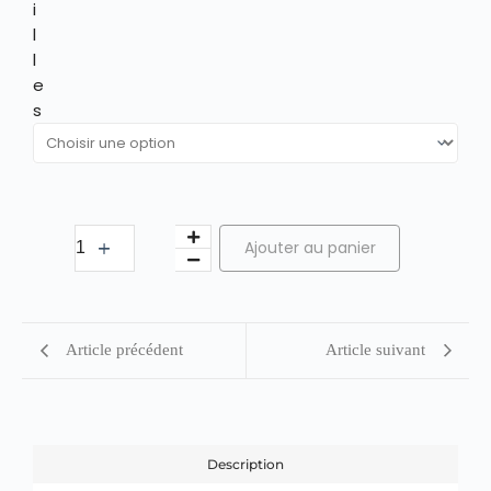
i
l
l
e
s
Ajouter au panier
Article précédent
Article suivant
Description