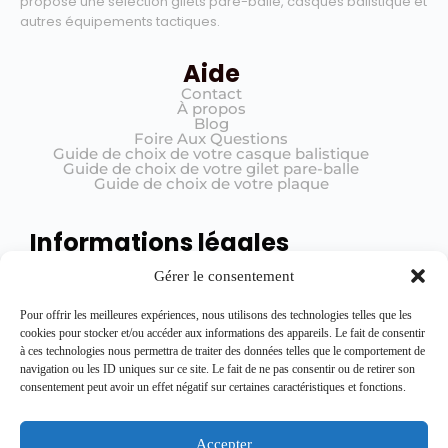
propose une sélection gilets pare-balle, casques balistique et
autres équipements tactiques.
Aide
Contact
À propos
Blog
Foire Aux Questions
Guide de choix de votre casque balistique
Guide de choix de votre gilet pare-balle
Guide de choix de votre plaque
Informations légales
Mentions légales
Gérer le consentement
Conditions générales de vente (CGV)
Politique de confidentialité
Registre de traitement
Pour offrir les meilleures expériences, nous utilisons des technologies telles que les
cookies pour stocker et/ou accéder aux informations des appareils. Le fait de consentir
à ces technologies nous permettra de traiter des données telles que le comportement de
navigation ou les ID uniques sur ce site. Le fait de ne pas consentir ou de retirer son
Rejoignez l'équipe
consentement peut avoir un effet négatif sur certaines caractéristiques et fonctions.
Restez informé des dernières nouveautés, promotions exclusives et conseils
en vous inscrivant ici.
Accepter