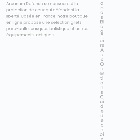
o
Arcanum Defense se consacre à la
p
protection de ceux qui défendent la
o
liberté. Basée en France, notre boutique
s
Bl
en ligne propose une sélection gilets
o
pare-balle, casques balistique et autres
g
équipements tactiques.
F
oi
re
A
u
x
Q
u
es
ti
o
n
s
G
ui
d
e
d
e
c
h
oi
x