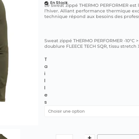
En Stock
Le sweat zippé THERMO PERFORMER est l’al
l’hiver. Alliant performance thermique ex
technique répond aux besoins des professi
Sweat zippé THERMO PERFORMER -10°C > -
doublure FLEECE TECH SQR, tissu stretch 
T
a
i
l
l
e
s