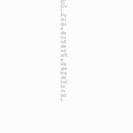
(C
GV
)
Po
liti
qu
e
de
co
nfi
de
nti
alit
é
Re
gis
tre
de
trai
te
m
en
t