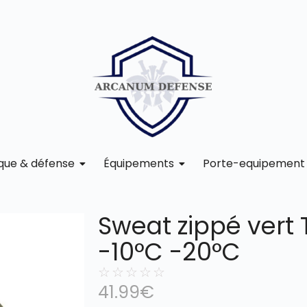
ique & défense
Équipements
Porte-equipement
Sweat zippé vert
-10°C -20°C
☆
☆
☆
☆
☆
41.99
€