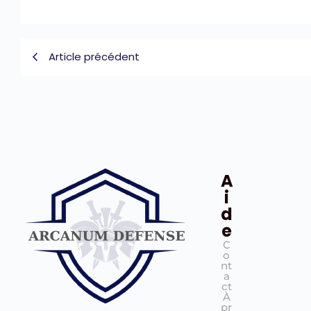
Article précédent
A
i
d
e
C
o
nt
a
ct
À
pr