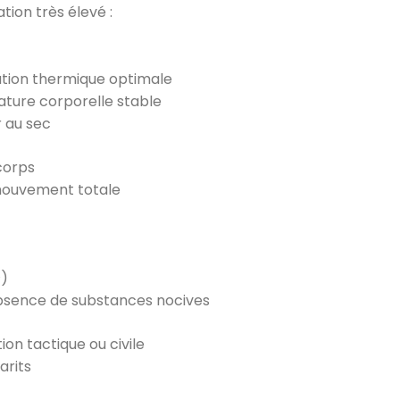
ion très élevé :
ation thermique optimale
ture corporelle stable
r au sec
corps
 mouvement totale
²)
absence de substances nocives
tion tactique ou civile
arits