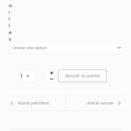
a
i
l
l
e
s
Ajouter au panier
Article précédent
Article suivant