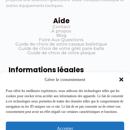
autres équipements tactiques.
Aide
Contact
À propos
Blog
Foire Aux Questions
Guide de choix de votre casque balistique
Guide de choix de votre gilet pare-balle
Guide de choix de votre plaque
Informations légales
Mentions légales
Gérer le consentement
Conditions générales de vente (CGV)
Politique de confidentialité
Registre de traitement
Pour offrir les meilleures expériences, nous utilisons des technologies telles que les
cookies pour stocker et/ou accéder aux informations des appareils. Le fait de consentir
à ces technologies nous permettra de traiter des données telles que le comportement de
navigation ou les ID uniques sur ce site. Le fait de ne pas consentir ou de retirer son
Rejoignez l'équipe
consentement peut avoir un effet négatif sur certaines caractéristiques et fonctions.
Restez informé des dernières nouveautés, promotions exclusives et conseils
en vous inscrivant ici.
Accepter