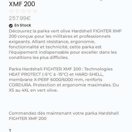
XMF 200
☆
☆
☆
☆
☆
257.99
€
En Stock
Découvrez la parka vert olive Hardshell FIGHTER XMF
200 conçue pour les militaires et professionnels
exigeants. Alliant résistance, ergonomie,
fonctionnalité et technicité, cette parka est
l’équipement indispensable pour exceller dans les
conditions les plus difficiles.
Parka Hardshell FIGHTER XMF 200 : Technologies
HEAT PROTECT (-5°C à -15°C) et HARD-SHELL,
membrane X-PERF 6000/6000 mm, renforts
CORDURA. Protection et ergonomie maximales. Du
XS au 4XL en vert olive.
Commandez dès maintenant votre parka Hardshell
FIGHTER XMF 200
T