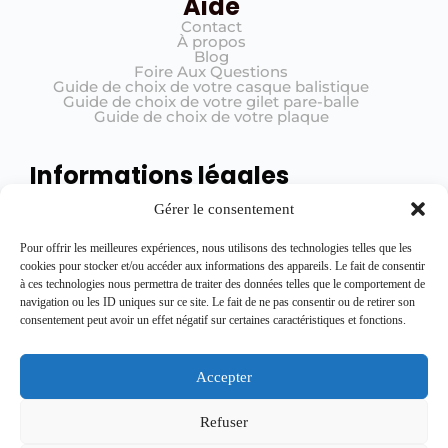
Aide
Contact
À propos
Blog
Foire Aux Questions
Guide de choix de votre casque balistique
Guide de choix de votre gilet pare-balle
Guide de choix de votre plaque
Informations légales
Mentions légales
Gérer le consentement
Conditions générales de vente (CGV)
Politique de confidentialité
Registre de traitement
Pour offrir les meilleures expériences, nous utilisons des technologies telles que les
cookies pour stocker et/ou accéder aux informations des appareils. Le fait de consentir
à ces technologies nous permettra de traiter des données telles que le comportement de
navigation ou les ID uniques sur ce site. Le fait de ne pas consentir ou de retirer son
Rejoignez l'équipe
consentement peut avoir un effet négatif sur certaines caractéristiques et fonctions.
Restez informé des dernières nouveautés, promotions exclusives et conseils
en vous inscrivant ici.
Accepter
Refuser
Souscrire