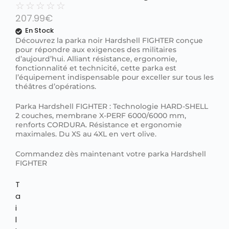
☆
☆
☆
☆
☆
207.99
€
En Stock
Découvrez la parka noir Hardshell FIGHTER conçue
pour répondre aux exigences des militaires
d’aujourd’hui. Alliant résistance, ergonomie,
fonctionnalité et technicité, cette parka est
l’équipement indispensable pour exceller sur tous les
théâtres d’opérations.
Parka Hardshell FIGHTER : Technologie HARD-SHELL
2 couches, membrane X-PERF 6000/6000 mm,
renforts CORDURA. Résistance et ergonomie
maximales. Du XS au 4XL en vert olive.
Commandez dès maintenant votre parka Hardshell
FIGHTER
T
a
i
l