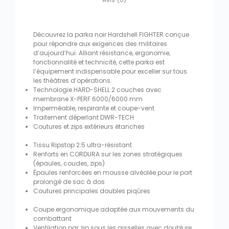
Découvrez la parka noir Hardshell FIGHTER conçue
pour répondre aux exigences des militaires
d’aujourd’hui. Alliant résistance, ergonomie,
fonctionnalité et technicité, cette parka est
l’équipement indispensable pour exceller sur tous
les théâtres d’opérations.
Technologie HARD-SHELL 2 couches avec
membrane X-PERF 6000/6000 mm
Imperméable, respirante et coupe-vent
Traitement déperlant DWR-TECH
Coutures et zips extérieurs étanches
Tissu Ripstop 2.5 ultra-résistant
Renforts en CORDURA sur les zones stratégiques
(épaules, coudes, zips)
Épaules renforcées en mousse alvéolée pour le port
prolongé de sac à dos
Coutures principales doubles piqûres
Coupe ergonomique adaptée aux mouvements du
combattant
Ventilation par zip sous les aisselles avec doublure