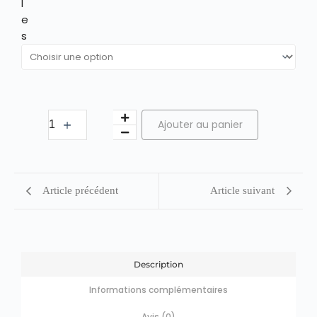
l
e
s
Ajouter au panier
Article précédent
Article suivant
Description
Informations complémentaires
Avis (0)