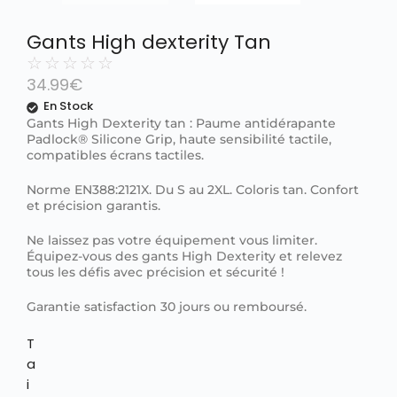
Gants High dexterity Tan
☆
☆
☆
☆
☆
34.99
€
En Stock
Gants High Dexterity tan : Paume antidérapante
Padlock® Silicone Grip, haute sensibilité tactile,
compatibles écrans tactiles.
Norme EN388:2121X. Du S au 2XL. Coloris tan. Confort
et précision garantis.
Ne laissez pas votre équipement vous limiter.
Équipez-vous des gants High Dexterity et relevez
tous les défis avec précision et sécurité !
Garantie satisfaction 30 jours ou remboursé.
T
a
i