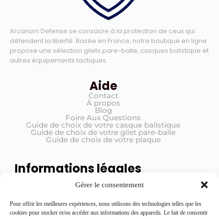
Arcanum Defense se consacre à la protection de ceux qui
défendent la liberté. Basée en France, notre boutique en ligne
propose une sélection gilets pare-balle, casques balistique et
autres équipements tactiques.
Aide
Contact
À propos
Blog
Foire Aux Questions
Guide de choix de votre casque balistique
Guide de choix de votre gilet pare-balle
Guide de choix de votre plaque
Informations légales
Mentions légales
Gérer le consentement
Conditions générales de vente (CGV)
Politique de confidentialité
Registre de traitement
Pour offrir les meilleures expériences, nous utilisons des technologies telles que les
cookies pour stocker et/ou accéder aux informations des appareils. Le fait de consentir