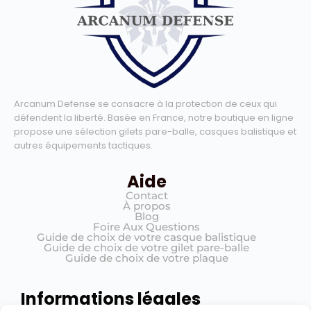
Arcanum Defense se consacre à la protection de ceux qui
défendent la liberté. Basée en France, notre boutique en ligne
propose une sélection gilets pare-balle, casques balistique et
autres équipements tactiques.
Aide
Contact
À propos
Blog
Foire Aux Questions
Guide de choix de votre casque balistique
Guide de choix de votre gilet pare-balle
Guide de choix de votre plaque
Informations légales