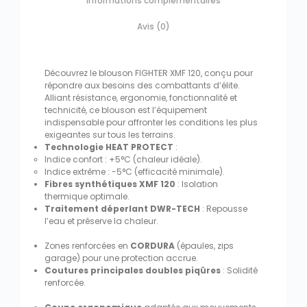
Informations complémentaires
Avis (0)
Découvrez le blouson FIGHTER XMF 120, conçu pour
répondre aux besoins des combattants d’élite.
Alliant résistance, ergonomie, fonctionnalité et
technicité, ce blouson est l’équipement
indispensable pour affronter les conditions les plus
exigeantes sur tous les terrains.
Technologie HEAT PROTECT
:
Indice confort : +5°C (chaleur idéale).
Indice extrême : -5°C (efficacité minimale).
Fibres synthétiques XMF 120
: Isolation
thermique optimale.
Traitement déperlant DWR-TECH
: Repousse
l’eau et préserve la chaleur.
Zones renforcées en
CORDURA
(épaules, zips
garage) pour une protection accrue.
Coutures principales doubles piqûres
: Solidité
renforcée.