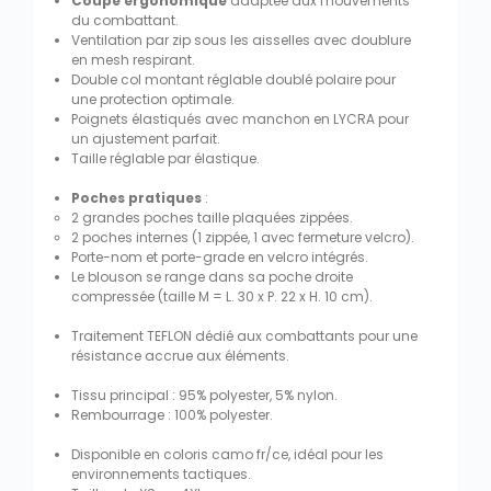
Coupe ergonomique
adaptée aux mouvements
du combattant.
Ventilation par zip sous les aisselles avec doublure
en mesh respirant.
Double col montant réglable doublé polaire pour
une protection optimale.
Poignets élastiqués avec manchon en LYCRA pour
un ajustement parfait.
Taille réglable par élastique.
Poches pratiques
:
2 grandes poches taille plaquées zippées.
2 poches internes (1 zippée, 1 avec fermeture velcro).
Porte-nom et porte-grade en velcro intégrés.
Le blouson se range dans sa poche droite
compressée (taille M = L. 30 x P. 22 x H. 10 cm).
Traitement TEFLON dédié aux combattants pour une
résistance accrue aux éléments.
Tissu principal : 95% polyester, 5% nylon.
Rembourrage : 100% polyester.
Disponible en coloris camo fr/ce, idéal pour les
environnements tactiques.