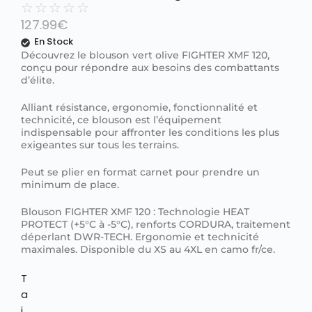
☆
☆
☆
☆
☆
127.99
€
En Stock
Découvrez le blouson vert olive FIGHTER XMF 120,
conçu pour répondre aux besoins des combattants
d’élite.
Alliant résistance, ergonomie, fonctionnalité et
technicité, ce blouson est l’équipement
indispensable pour affronter les conditions les plus
exigeantes sur tous les terrains.
Peut se plier en format carnet pour prendre un
minimum de place.
Blouson FIGHTER XMF 120 : Technologie HEAT
PROTECT (+5°C à -5°C), renforts CORDURA, traitement
déperlant DWR-TECH. Ergonomie et technicité
maximales. Disponible du XS au 4XL en camo fr/ce.
T
a
i