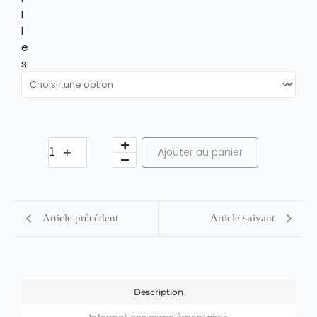
l
l
e
s
Ajouter au panier
Article précédent
Article suivant
Description