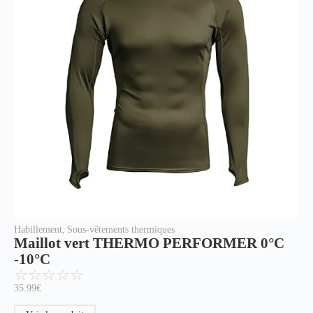
Habillement
,
Sous-vêtements thermiques
Maillot vert THERMO PERFORMER 0°C
-10°C
☆
☆
☆
☆
☆
35.99
€