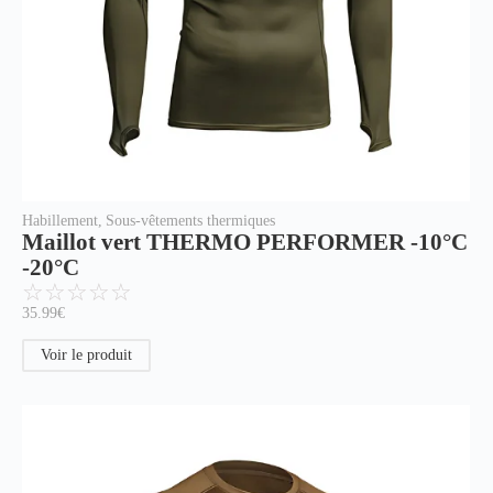
Habillement
,
Sous-vêtements thermiques
Maillot vert THERMO PERFORMER -10°C
-20°C
☆
☆
☆
☆
☆
35.99
€
Voir le produit