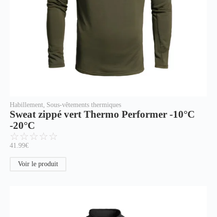
Habillement
,
Sous-vêtements thermiques
Sweat zippé vert Thermo Performer -10°C
-20°C
☆
☆
☆
☆
☆
41.99
€
Voir le produit