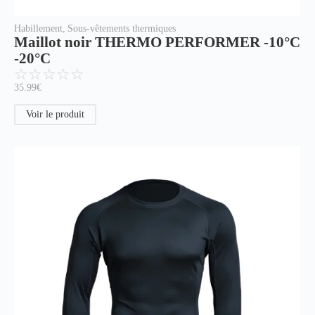
Habillement
,
Sous-vêtements thermiques
Maillot noir THERMO PERFORMER -10°C
-20°C
☆
☆
☆
☆
☆
35.99
€
Voir le produit