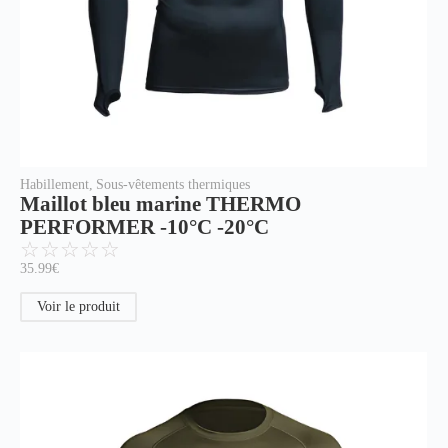
Habillement
,
Sous-vêtements thermiques
Maillot bleu marine THERMO
PERFORMER -10°C -20°C
☆
☆
☆
☆
☆
35.99
€
Voir le produit