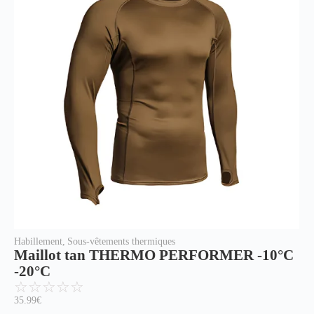
Habillement
,
Sous-vêtements thermiques
Maillot tan THERMO PERFORMER -10°C
-20°C
☆
☆
☆
☆
☆
35.99
€