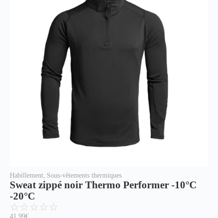
Habillement
,
Sous-vêtements thermiques
Sweat zippé noir Thermo Performer -10°C
-20°C
☆
☆
☆
☆
☆
41.99
€