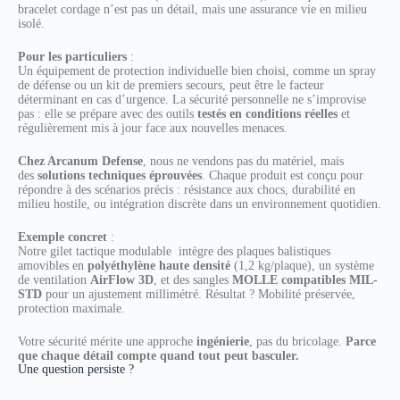
bracelet cordage n’est pas un détail, mais une assurance vie en milieu
isolé.
Pour les particuliers
:
Un équipement de protection individuelle bien choisi, comme un spray
de défense ou un kit de premiers secours, peut être le facteur
déterminant en cas d’urgence. La sécurité personnelle ne s’improvise
pas : elle se prépare avec des outils
testés en conditions réelles
et
régulièrement mis à jour face aux nouvelles menaces.
Chez Arcanum Defense
, nous ne vendons pas du matériel, mais
des
solutions techniques éprouvées
. Chaque produit est conçu pour
répondre à des scénarios précis : résistance aux chocs, durabilité en
milieu hostile, ou intégration discrète dans un environnement quotidien.
Exemple concret
:
Notre gilet tactique modulable intègre des plaques balistiques
amovibles en
polyéthylène haute densité
(1,2 kg/plaque), un système
de ventilation
AirFlow 3D
, et des sangles
MOLLE compatibles MIL-
STD
pour un ajustement millimétré. Résultat ? Mobilité préservée,
protection maximale.
Votre sécurité mérite une approche
ingénierie
, pas du bricolage.
Parce
que chaque détail compte quand tout peut basculer.
Une question persiste ?