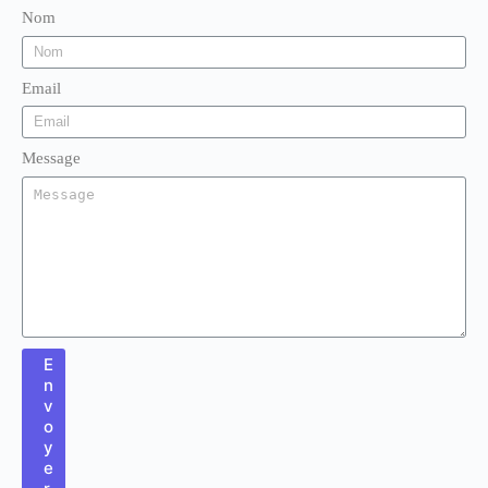
Nom
Email
Message
E
n
v
o
y
e